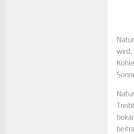
Natur
wird.
Kohle
Sonne
Natur
Treib
bekäm
beitr