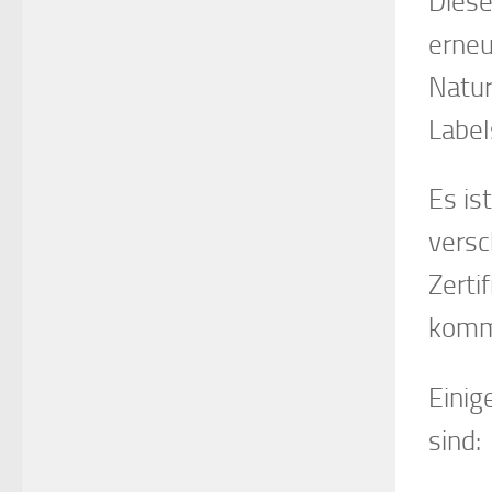
Diese
erneu
Natur
Label
Es is
versc
Zerti
kommt
Einig
sind: