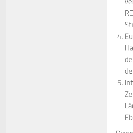
ve
RE
St
Eu
Ha
de
de
In
Ze
Lä
Eb