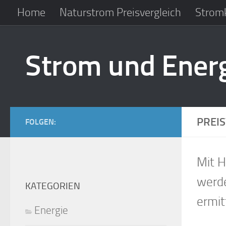
Home
Naturstrom Preisvergleich
Strom
Zum Inhalt springen
Strom und Ener
PREI
FOLGEN:
Mit H
werde
KATEGORIEN
ermit
Energie