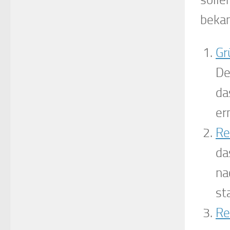
bekan
Gr
De
da
er
Re
da
na
st
Re