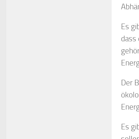
Abhän
Es gi
dass 
gehör
Energ
Der B
ökolo
Energ
Es gi
solle